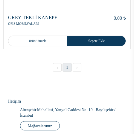
GREY TEKLİ KANEPE
0,00 ₺
OFİS MOBİLYALARI
ürünü incele
Sepete Ekle
‹
1
›
İletişim
Altınşehir Mahallesi, Yanyol Caddesi No: 19 - Başakşehir /
İstanbul
Mağazalarımız