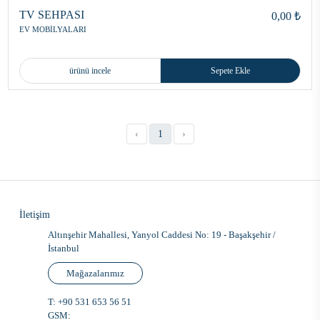
TV SEHPASI
0,00 ₺
EV MOBİLYALARI
ürünü incele
Sepete Ekle
‹
1
›
İletişim
Altınşehir Mahallesi, Yanyol Caddesi No: 19 - Başakşehir /
İstanbul
Mağazalarımız
T:
+90 531 653 56 51
GSM: